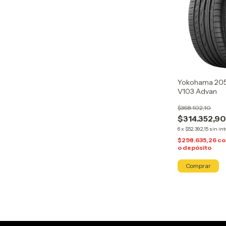
Yokohama 205
V103 Advan
$368.102,10
$314.352,9
6
x
$52.392,15
sin in
$298.635,26
co
o depósito