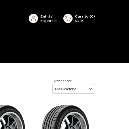
Entrá
/
Carrito
(
0
)
Registráte
$0,00
Ordenar por