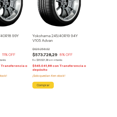
/40R18 99Y
Yokohama 245/40R19 94Y
V105 Advan
$623.258,62
9
$573.728,29
11
% OFF
8
% OFF
terés
6
x
$95.621,38
sin interés
n
Transferencia o
$545.041,88
con
Transferencia o
depósito
tock!
¡Solo quedan
4
en stock!