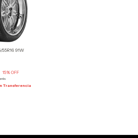
/55R16 91W
0
15
% OFF
terés
n
Transferencia