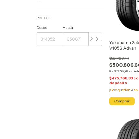
PRECIO
Desde
Hasta
Yokohama 255
V105S Advan
$527.720,44
$500.806,6
6
x
$83.467,78
sin int
$475.766,33
co
depósito
¡Solo quedan
4
en 