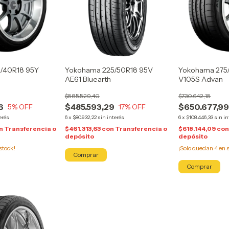
/40R18 95Y
Yokohama 225/50R18 95V
Yokohama 275
AE61 Bluearth
V105S Advan
$585.529,40
$730.642,15
6
$485.593,29
$650.677,9
5
% OFF
17
% OFF
erés
6
x
$80.932,22
sin interés
6
x
$108.446,33
sin in
n
Transferencia o
$461.313,63
con
Transferencia o
$618.144,09
co
depósito
depósito
stock!
¡Solo quedan
4
en s